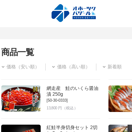
商品一覧
価格（安い順）
価格（高い順）
新着順
網走産 鮭のいくら醤油
漬 250g
[50-30-0333]
13,800
円（税込）
紅鮭半身切身セット 2切