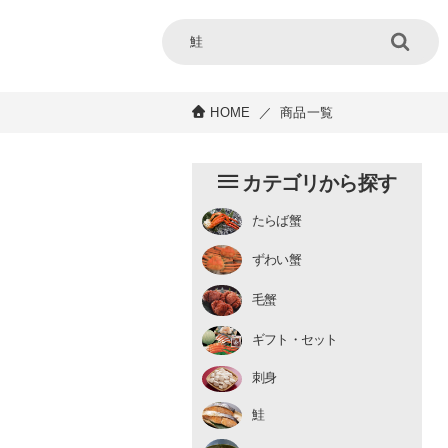
HOME
／
商品一覧
カテゴリから探す
たらば蟹
チルド
ずわい蟹
むき身
むき身
生冷凍
毛蟹
チルド
ギフト・セット
刺身
鮭