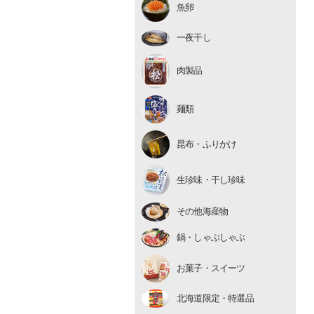
魚卵
いくら
たらこ・明太子
一夜干し
数の子
肉製品
麺類
昆布・ふりかけ
生珍味
生珍味・干し珍味
干し珍味
その他海産物
鍋・しゃぶしゃぶ
お菓子・スイーツ
北海道限定・特選品