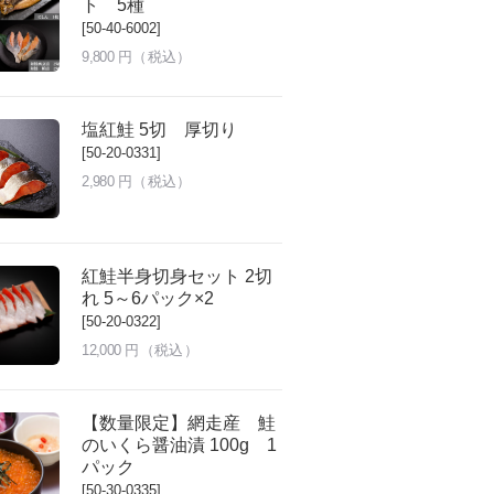
ト 5種
[50-40-6002]
9,800
円（税込）
塩紅鮭 5切 厚切り
[50-20-0331]
2,980
円（税込）
紅鮭半身切身セット 2切
れ 5～6パック×2
[50-20-0322]
12,000
円（税込）
【数量限定】網走産 鮭
のいくら醤油漬 100g 1
パック
[50-30-0335]