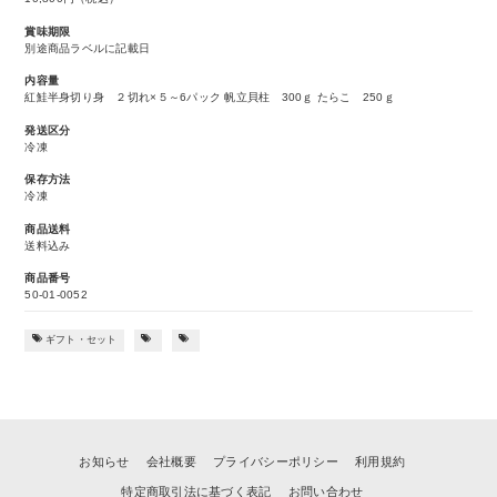
賞味期限
別途商品ラベルに記載日
内容量
紅鮭半身切り身 ２切れ×５～6パック 帆立貝柱 300ｇ たらこ 250ｇ
発送区分
冷凍
保存方法
冷凍
商品送料
送料込み
商品番号
50-01-0052
ギフト・セット
お知らせ
会社概要
プライバシーポリシー
利用規約
特定商取引法に基づく表記
お問い合わせ