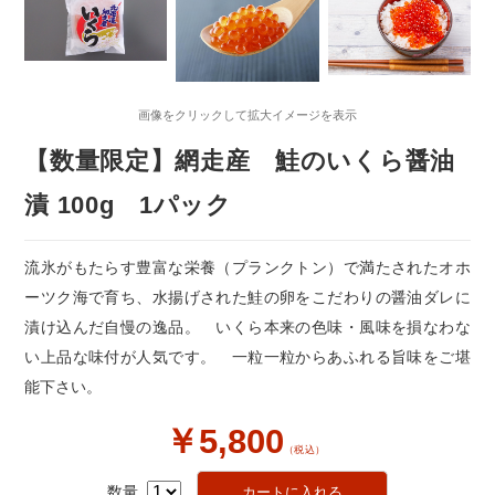
画像をクリックして拡大イメージを表示
【数量限定】網走産 鮭のいくら醤油
漬 100g 1パック
流氷がもたらす豊富な栄養（プランクトン）で満たされたオホ
ーツク海で育ち、水揚げされた鮭の卵をこだわりの醤油ダレに
漬け込んだ自慢の逸品。 いくら本来の色味・風味を損なわな
い上品な味付が人気です。 一粒一粒からあふれる旨味をご堪
能下さい。
￥5,800
（税込）
数量