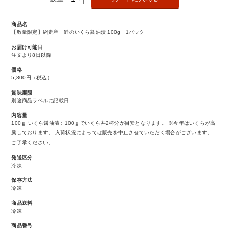
商品名
【数量限定】網走産 鮭のいくら醤油漬 100g 1パック
お届け可能日
注文より8日以降
価格
5,800円
（税込）
賞味期限
別途商品ラベルに記載日
内容量
100ｇ いくら醤油漬：100ｇでいくら丼2杯分が目安となります。 ※今年はいくらが高
騰しております。 入荷状況によっては販売を中止させていただく場合がございます。
ご了承ください。
発送区分
冷凍
保存方法
冷凍
商品送料
冷凍
商品番号