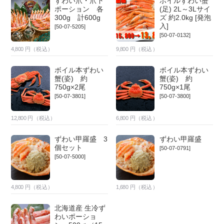
ずわい爪・爪下
ボイルずわい蟹
ポーション 各
(足) 2L～3Lサイ
300g 計600g
ズ 約2.0kg [発泡
入]
[50-07-5205]
[50-07-0132]
4,800
円（税込）
9,800
円（税込）
ボイル本ずわい
ボイル本ずわい
蟹(姿) 約
蟹(姿) 約
750g×2尾
750g×1尾
[50-07-3801]
[50-07-3800]
12,800
円（税込）
6,800
円（税込）
ずわい甲羅盛 3
ずわい甲羅盛
個セット
[50-07-0791]
[50-07-5000]
4,800
円（税込）
1,680
円（税込）
北海道産 生冷ず
わいポーショ