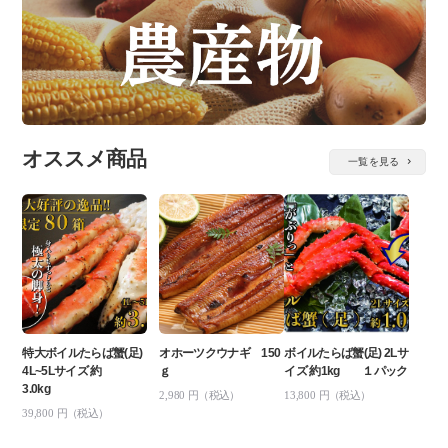
オススメ商品
一覧を見る
特大ボイルたらば蟹(足)
オホーツクウナギ 150
ボイルたらば蟹(足) 2Lサ
4L~5Lサイズ 約
ｇ
イズ 約1kg １パック
3.0kg
2,980
円（税込）
13,800
円（税込）
39,800
円（税込）