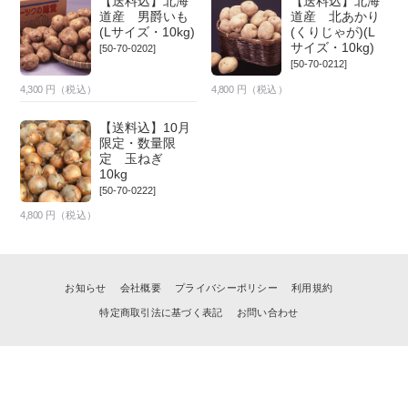
【送料込】北海
【送料込】北海
道産 男爵いも
道産 北あかり
(Lサイズ・10kg)
(くりじゃが)(L
サイズ・10kg)
[50-70-0202]
[50-70-0212]
4,300
円（税込）
4,800
円（税込）
【送料込】10月
限定・数量限
定 玉ねぎ
10kg
[50-70-0222]
4,800
円（税込）
お知らせ
会社概要
プライバシーポリシー
利用規約
特定商取引法に基づく表記
お問い合わせ