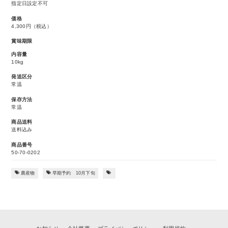
指定日設定不可
価格
4,300円
（税込）
賞味期限
内容量
10kg
発送区分
常温
保存方法
常温
商品送料
送料込み
商品番号
50-70-0202
農産物
早期予約 10月下旬