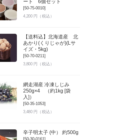
ート 6個セット
[50-75-0010]
4,200
円（税込）
【送料込】北海道産 北
あかり(くりじゃが)(Lサ
イズ・5kg)
[50-70-0211]
3,800
円（税込）
網走湖産 冷凍しじみ
250g×4 （約1kg [袋
入]）
[50-35-1053]
3,480
円（税込）
辛子明太子 (中） 約500g
[50-30-0161]