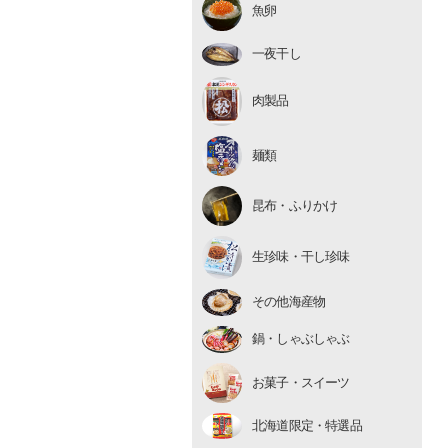
魚卵
いくら
たらこ・明太子
一夜干し
数の子
肉製品
麺類
昆布・ふりかけ
生珍味
生珍味・干し珍味
干し珍味
その他海産物
鍋・しゃぶしゃぶ
お菓子・スイーツ
北海道限定・特選品