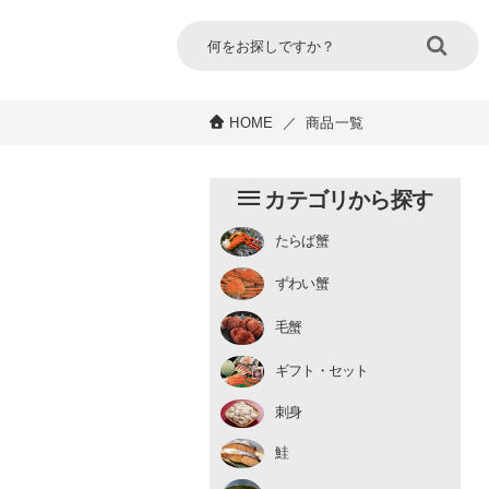
HOME
／
商品一覧
カテゴリから探す
たらば蟹
チルド
ずわい蟹
むき身
むき身
生冷凍
毛蟹
チルド
ギフト・セット
刺身
鮭