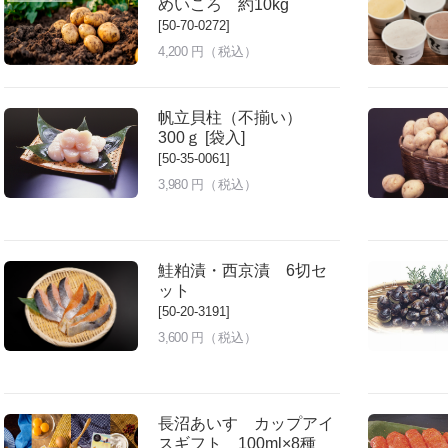
めいころ 約10kg
[50-70-0272]
4,200
円（税込）
帆立貝柱（不揃い）
300ｇ [袋入]
[50-35-0061]
3,980
円（税込）
鮭粕漬・西京漬 6切セ
ット
[50-20-3191]
3,600
円（税込）
長沼あいす カップアイ
スギフト 100ml×8種