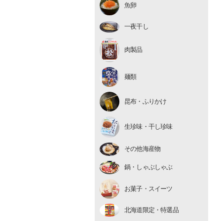
魚卵
いくら
たらこ・明太子
一夜干し
数の子
肉製品
麺類
昆布・ふりかけ
生珍味
生珍味・干し珍味
干し珍味
その他海産物
鍋・しゃぶしゃぶ
お菓子・スイーツ
北海道限定・特選品