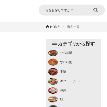
HOME
／
商品一覧
カテゴリから探す
たらば蟹
チルド
ずわい蟹
むき身
むき身
生冷凍
毛蟹
チルド
ギフト・セット
刺身
鮭