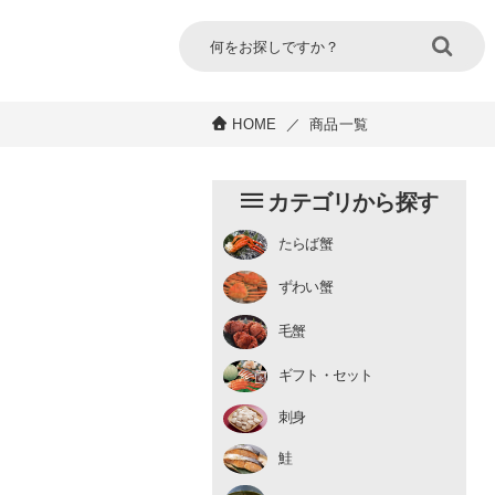
HOME
／
商品一覧
カテゴリから探す
たらば蟹
チルド
ずわい蟹
むき身
むき身
生冷凍
毛蟹
チルド
ギフト・セット
刺身
鮭