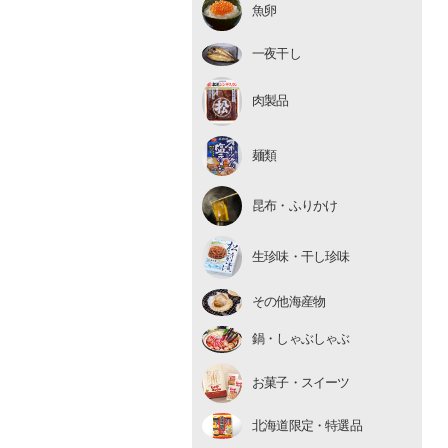
魚卵
いくら
たらこ・明太子
一夜干し
数の子
肉製品
麺類
昆布・ふりかけ
生珍味
生珍味・干し珍味
干し珍味
その他海産物
鍋・しゃぶしゃぶ
お菓子・スイーツ
北海道限定・特選品