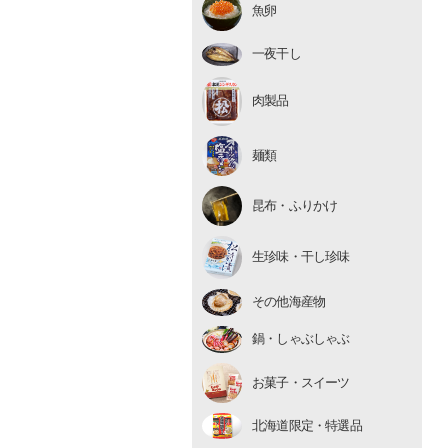
魚卵
いくら
たらこ・明太子
一夜干し
数の子
肉製品
麺類
昆布・ふりかけ
生珍味
生珍味・干し珍味
干し珍味
その他海産物
鍋・しゃぶしゃぶ
お菓子・スイーツ
北海道限定・特選品