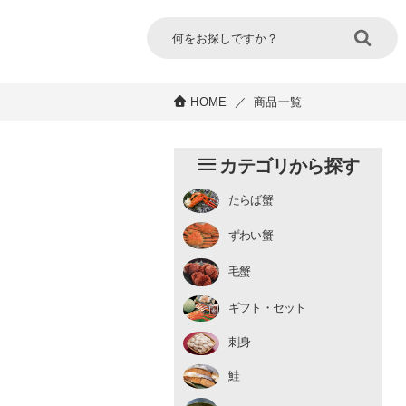
HOME
／
商品一覧
カテゴリから探す
たらば蟹
チルド
ずわい蟹
むき身
むき身
生冷凍
毛蟹
チルド
ギフト・セット
刺身
鮭