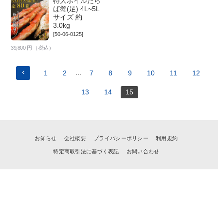
特大ボイルたら
ば蟹(足) 4L~5L
サイズ 約
3.0kg
[50-06-0125]
39,800
円（税込）
1
2
...
7
8
9
10
11
12
13
14
15
お知らせ
会社概要
プライバシーポリシー
利用規約
特定商取引法に基づく表記
お問い合わせ