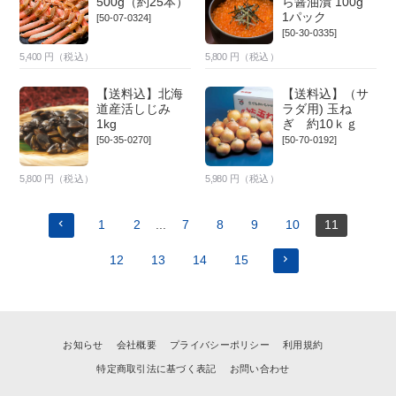
500g（約25本）
ら醤油漬 100g
1パック
[50-07-0324]
[50-30-0335]
5,400
円（税込）
5,800
円（税込）
【送料込】北海
【送料込】（サ
道産活しじみ
ラダ用) 玉ね
1kg
ぎ 約10ｋｇ
[50-35-0270]
[50-70-0192]
5,800
円（税込）
5,980
円（税込）
1
2
...
7
8
9
10
11
12
13
14
15
お知らせ
会社概要
プライバシーポリシー
利用規約
特定商取引法に基づく表記
お問い合わせ