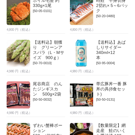
ボイル毛蟹 約
時鮭 半身切身
330g×1尾
2切れ× 5～6パッ
ク
[50-05-0101]
[50-20-0480]
4,800
円（税込）
4,800
円（税込）
【送料込】朝獲
【送料込】あば
り グリーンア
しりサイダー
スパラ（L・Mサ
340ml×12
イズ 900ｇ）
本
[50-70-0010]
[50-95-0004]
4,980
円（税込）
4,980
円（税込）
尾谷商店 のん
帯広豚丼一番 豚
たジンギスカ
丼の具(8食セッ
ン 500g×2袋
ト)
[50-50-0032]
[50-50-0131]
4,980
円（税込）
4,980
円（税込）
ずわい蟹棒ポー
【数量限定】網
ション
走産 鮭のいく