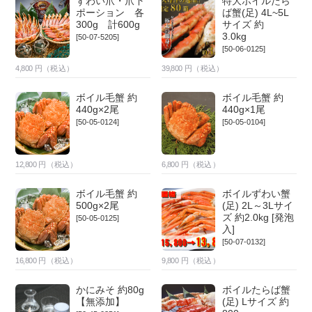
ずわい爪・爪下
特大ボイルたら
ポーション 各
ば蟹(足) 4L~5L
300g 計600g
サイズ 約
3.0kg
[50-07-5205]
[50-06-0125]
4,800
円（税込）
39,800
円（税込）
ボイル毛蟹 約
ボイル毛蟹 約
440g×2尾
440g×1尾
[50-05-0124]
[50-05-0104]
12,800
円（税込）
6,800
円（税込）
ボイル毛蟹 約
ボイルずわい蟹
500g×2尾
(足) 2L～3Lサイ
ズ 約2.0kg [発泡
[50-05-0125]
入]
[50-07-0132]
16,800
円（税込）
9,800
円（税込）
かにみそ 約80g
ボイルたらば蟹
【無添加】
(足) Lサイズ 約