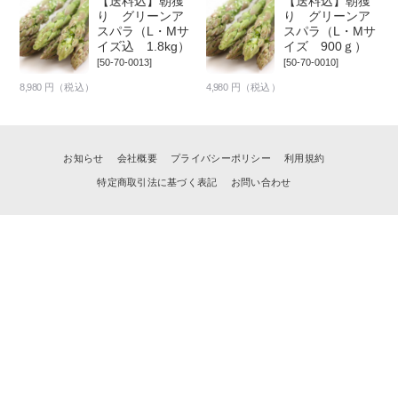
【送料込】朝獲
【送料込】朝獲
り グリーンア
り グリーンア
スパラ（L・Mサ
スパラ（L・Mサ
イズ込 1.8kg）
イズ 900ｇ）
[50-70-0013]
[50-70-0010]
8,980
円（税込）
4,980
円（税込）
お知らせ
会社概要
プライバシーポリシー
利用規約
特定商取引法に基づく表記
お問い合わせ