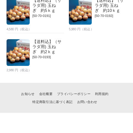
【送料込】（サ
【送料込】（サ
ラダ用) 玉ね
ラダ用) 玉ね
ぎ 約5ｋｇ
ぎ 約10ｋｇ
[50-70-0191]
[50-70-0192]
4,580
円（税込）
5,980
円（税込）
【送料込】（サ
ラダ用) 玉ね
ぎ 約2ｋｇ
[50-70-0193]
2,980
円（税込）
お知らせ
会社概要
プライバシーポリシー
利用規約
特定商取引法に基づく表記
お問い合わせ