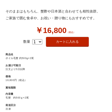
そのままはもちろん、蟹酢や日本酒と合わせても相性抜群。
ご家族で囲む食卓や、お祝い・贈り物にもおすすめです。
￥16,800
（税込）
数量
商品名
ボイル毛蟹 約500g×2尾
お届け可能日
注文より5日以降
価格
16,800円
（税込）
賞味期限
内容量
毛蟹 約500ｇ×2尾
発送区分
冷凍