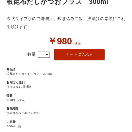
根昆布だしかつおプラス 300ml
液状タイプなので味噌汁、炊き込みご飯、浅漬けの素等にご利
用頂けます。
￥980
（税込）
数量
商品名
根昆布だしかつおプラス 300ml
お届け可能日
注文より10日以降
価格
980円
（税込）
賞味期限
別途商品ラベルに記載日
内容量
300ml 瓶