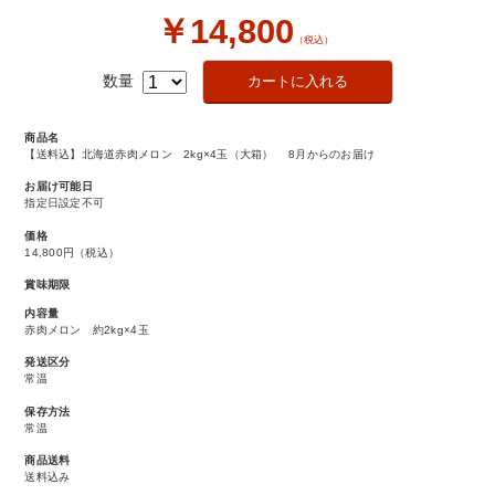
￥14,800
（税込）
数量
商品名
【送料込】北海道赤肉メロン 2kg×4玉（大箱） 8月からのお届け
お届け可能日
指定日設定不可
価格
14,800円
（税込）
賞味期限
内容量
赤肉メロン 約2kg×4玉
発送区分
常温
保存方法
常温
商品送料
送料込み