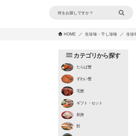
HOME
／
生珍味・干し珍味
／
生珍
カテゴリから探す
たらば蟹
チルド
ずわい蟹
むき身
むき身
生冷凍
毛蟹
チルド
ギフト・セット
刺身
鮭