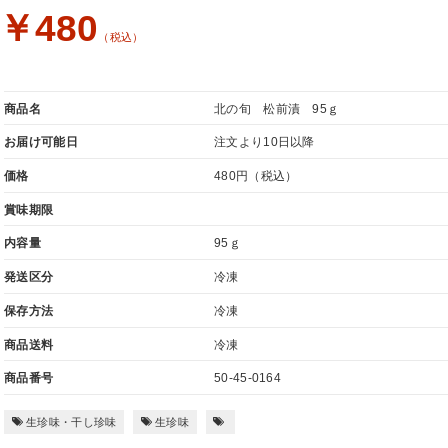
￥480
（税込）
商品名
北の旬 松前漬 95ｇ
お届け可能日
注文より10日以降
価格
480円
（税込）
賞味期限
内容量
95ｇ
発送区分
冷凍
保存方法
冷凍
商品送料
冷凍
商品番号
50-45-0164
生珍味・干し珍味
生珍味