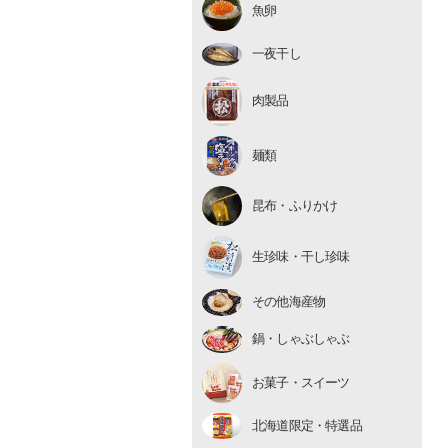
魚卵
いくら
たらこ・明太子
一夜干し
数の子
肉製品
麺類
昆布・ふりかけ
生珍味
生珍味・干し珍味
干し珍味
その他海産物
鍋・しゃぶしゃぶ
お菓子・スイーツ
北海道限定・特選品