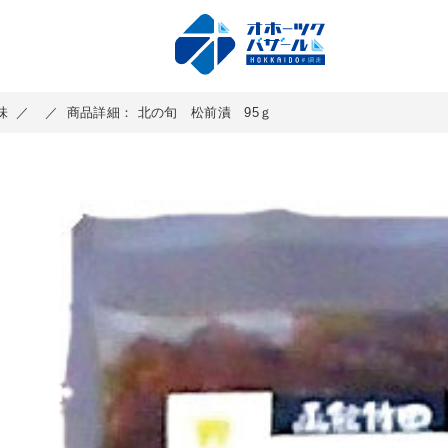
味
／
／
商品詳細： 北の旬 松前漬 95ｇ