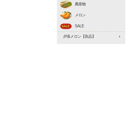
農産物
アスパラ
メロン
とうもろこし
赤肉メロン
たまねぎ
SALE
夕張メロン【優品】
早期予約 10月下旬
夕張メロン【良品】