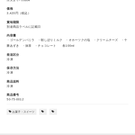
価格
3,420円
（税込）
賞味期限
別途商品ラベルに記載日
内容量
・ゴールデンバニラ ・朝しぼりミルク ・オホーツクの塩 ・クリームチーズ ・十
勝あずき ・抹茶 ・チョコレート 各100ml
発送区分
冷凍
保存方法
冷凍
商品送料
冷凍
商品番号
50-75-0012
お菓子・スイーツ