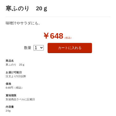
寒ふのり 20ｇ
味噌汁やサラダにも。
￥648
（税込）
数量
商品名
寒ふのり 20ｇ
お届け可能日
注文より5日以降
価格
648円
（税込）
賞味期限
別途商品ラベルに記載日
内容量
20g