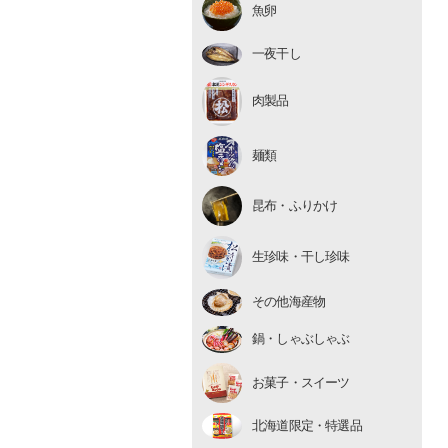
魚卵
いくら
たらこ・明太子
一夜干し
数の子
肉製品
麺類
昆布・ふりかけ
生珍味
生珍味・干し珍味
干し珍味
その他海産物
鍋・しゃぶしゃぶ
お菓子・スイーツ
北海道限定・特選品