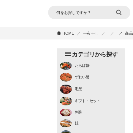
HOME
／
一夜干し
／
／
／
商品
カテゴリから探す
たらば蟹
チルド
ずわい蟹
むき身
むき身
生冷凍
毛蟹
チルド
ギフト・セット
刺身
鮭