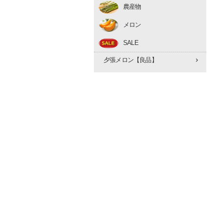
農産物
アスパラ
メロン
とうもろこし
赤肉メロン
たまねぎ
SALE
夕張メロン【優品】
早期予約 10月下旬
夕張メロン【良品】