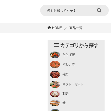
HOME
／
商品一覧
カテゴリから探す
たらば蟹
チルド
ずわい蟹
むき身
むき身
生冷凍
毛蟹
チルド
ギフト・セット
刺身
鮭