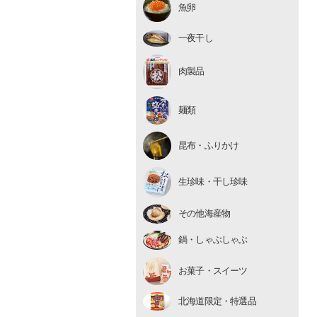
魚卵
いくら
たらこ・明太子
一夜干し
数の子
肉製品
麺類
昆布・ふりかけ
生珍味
生珍味・干し珍味
干し珍味
その他海産物
鍋・しゃぶしゃぶ
お菓子・スイーツ
北海道限定・特選品